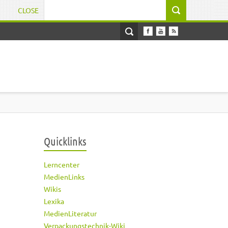
CLOSE
Suchformular
Quicklinks
Lerncenter
MedienLinks
Wikis
Lexika
MedienLiteratur
Verpackungstechnik-Wiki