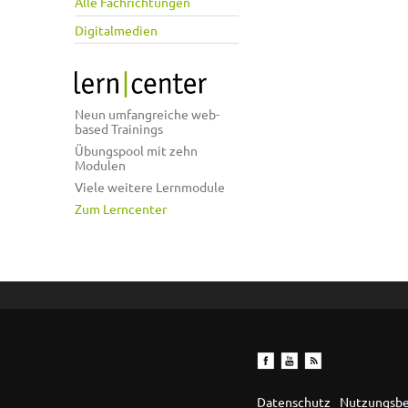
Alle Fachrichtungen
Digitalmedien
Neun umfangreiche web-
based Trainings
Übungspool mit zehn
Modulen
Viele weitere Lernmodule
Zum Lerncenter
Datenschutz
Nutzungsb