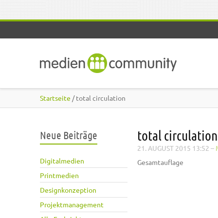
Direkt zum Inhalt
Startseite
/ total circulation
total circulation
Neue Beiträge
21. AUGUST 2015 13:52
–
Digitalmedien
Gesamtauflage
Printmedien
Designkonzeption
Projektmanagement