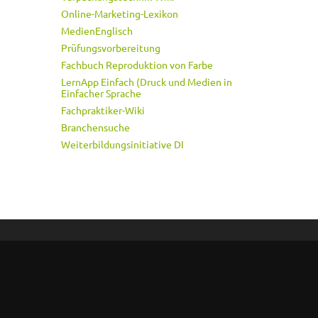
Online-Marketing-Lexikon
MedienEnglisch
Prüfungsvorbereitung
Fachbuch Reproduktion von Farbe
LernApp Einfach (Druck und Medien in
Einfacher Sprache
Fachpraktiker-Wiki
Branchensuche
Weiterbildungsinitiative DI