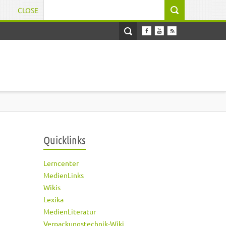
CLOSE
Suchformular
Quicklinks
Lerncenter
MedienLinks
Wikis
Lexika
MedienLiteratur
Verpackungstechnik-Wiki