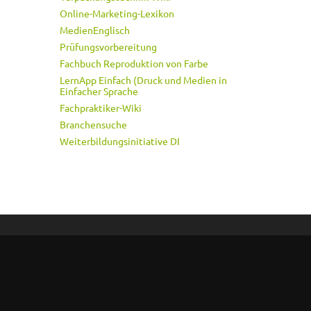
Online-Marketing-Lexikon
MedienEnglisch
Prüfungsvorbereitung
Fachbuch Reproduktion von Farbe
LernApp Einfach (Druck und Medien in
Einfacher Sprache
Fachpraktiker-Wiki
Branchensuche
Weiterbildungsinitiative DI