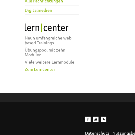
Alle Fachrichtungen
Digitalmedien
Neun umfangreiche web-
based Trainings
Übungspool mit zehn
Modulen
Viele weitere Lernmodule
Zum Lerncenter
Datenschutz
Nutzungsb