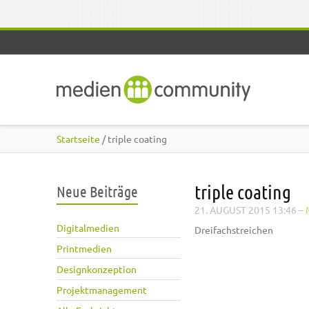
Direkt zum Inhalt
Startseite
/ triple coating
triple coating
Neue Beiträge
21. AUGUST 2015 13:46
–
Digitalmedien
Dreifachstreichen
Printmedien
Designkonzeption
Projektmanagement