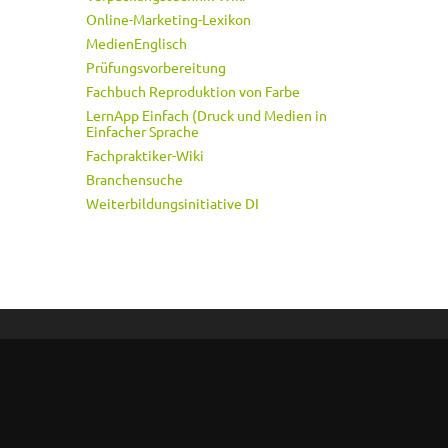
Online-Marketing-Lexikon
MedienEnglisch
Prüfungsvorbereitung
Fachbuch Reproduktion von Farbe
LernApp Einfach (Druck und Medien in
Einfacher Sprache
Fachpraktiker-Wiki
Branchensuche
Weiterbildungsinitiative DI