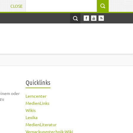
CLOSE
Suchformular
Quicklinks
 einem oder
Lerncenter
 zu
MedienLinks
Wikis
Lexika
MedienLiteratur
Verpackungstechnik-Wiki