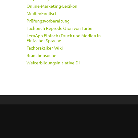
Online-Marketing-Lexikon
MedienEnglisch
Prüfungsvorbereitung
Fachbuch Reproduktion von Farbe
LernApp Einfach (Druck und Medien in
Einfacher Sprache
Fachpraktiker-Wiki
Branchensuche
Weiterbildungsinitiative DI