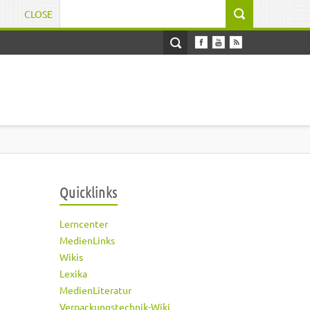
CLOSE
Suchformular
Quicklinks
Lerncenter
MedienLinks
Wikis
Lexika
MedienLiteratur
Verpackungstechnik-Wiki