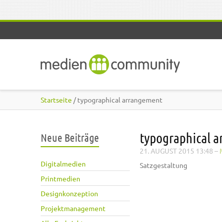
Direkt zum Inhalt
Startseite
/ typographical arrangement
typographical 
Neue Beiträge
21. AUGUST 2015 13:48
–
Digitalmedien
Satzgestaltung
Printmedien
Designkonzeption
Projektmanagement