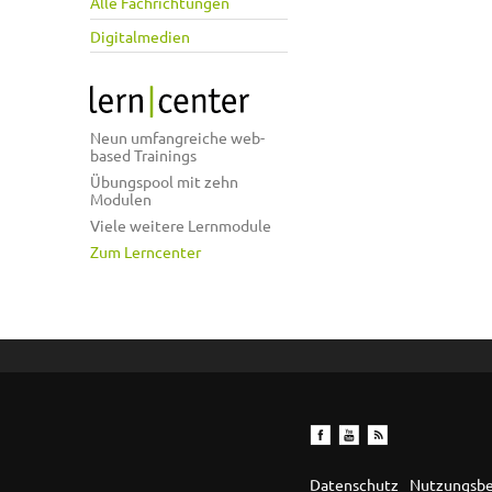
Alle Fachrichtungen
Digitalmedien
Neun umfangreiche web-
based Trainings
Übungspool mit zehn
Modulen
Viele weitere Lernmodule
Zum Lerncenter
Datenschutz
Nutzungsb