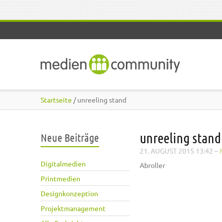
Direkt zum Inhalt
Startseite
/ unreeling stand
unreeling stand
Neue Beiträge
21. AUGUST 2015 13:42
–
Digitalmedien
Abroller
Printmedien
Designkonzeption
Projektmanagement