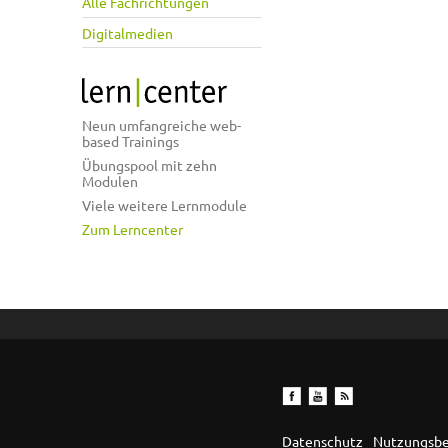
Alle Fachrichtungen
Digitalmedien
Neun umfangreiche web-
based Trainings
Übungspool mit zehn
Modulen
Viele weitere Lernmodule
Zum Lerncenter
Datenschutz
Nutzungsb