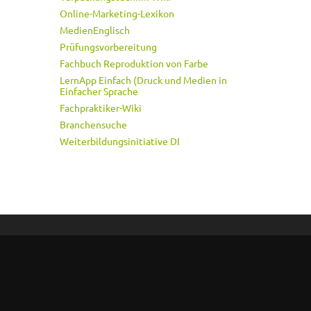
Online-Marketing-Lexikon
MedienEnglisch
Prüfungsvorbereitung
Fachbuch Reproduktion von Farbe
LernApp Einfach (Druck und Medien in
Einfacher Sprache
Fachpraktiker-Wiki
Branchensuche
Weiterbildungsinitiative DI