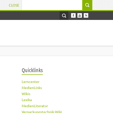
CLOSE
Suchformular
Quicklinks
Lerncenter
MedienLinks
Wikis
Lexika
MedienLiteratur
Verpackungstechnik-Wiki