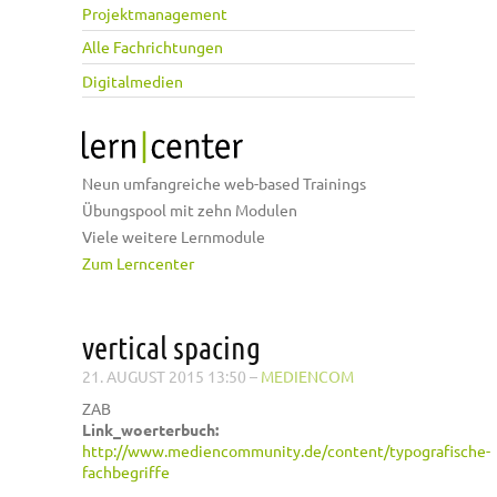
Projektmanagement
Alle Fachrichtungen
Digitalmedien
Neun umfangreiche web-based Trainings
Übungspool mit zehn Modulen
Viele weitere Lernmodule
Zum Lerncenter
vertical spacing
21. AUGUST 2015 13:50
–
MEDIENCOM
ZAB
Link_woerterbuch:
http://www.mediencommunity.de/content/typografische-
fachbegriffe