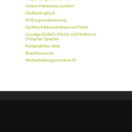
Online-Marketing-Lexikon
MedienEnglisch
Prüfungsvorbereitung
Fachbuch Reproduktion von Farbe
LernApp Einfach (Druck und Medien in
Einfacher Sprache
Fachpraktiker-Wiki
Branchensuche
Weiterbildungsinitiative DI