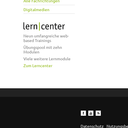
Alle Fachrichtungen
Digitalmedien
Neun umfangreiche web-
based Trainings
Übungspool mit zehn
Modulen
Viele weitere Lernmodule
Zum Lerncenter
Datenschutz
Nutzungsb