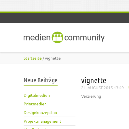
Direkt zum Inhalt
Startseite
/ vignette
vignette
Neue Beiträge
21. AUGUST 2015 13:49
–
Digitalmedien
Verzierung
Printmedien
Designkonzeption
Projektmanagement