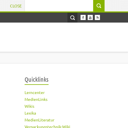
CLOSE
Suchformular
Quicklinks
Lerncenter
MedienLinks
Wikis
Lexika
MedienLiteratur
Verpackungstechnik-Wiki