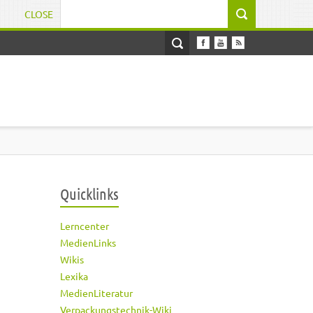
CLOSE
Suchformular
Quicklinks
Lerncenter
MedienLinks
Wikis
Lexika
MedienLiteratur
Verpackungstechnik-Wiki