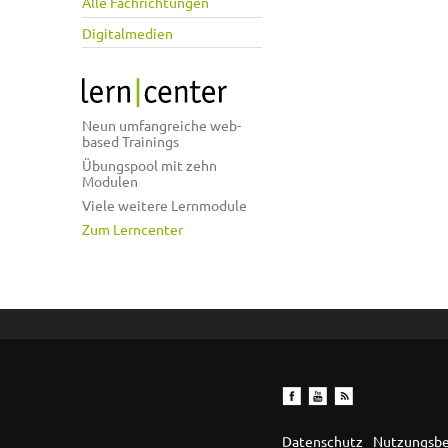
Alle Fachrichtungen
Digitalmedien
Neun umfangreiche web-
based Trainings
Übungspool mit zehn
Modulen
Viele weitere Lernmodule
Zum Lerncenter
Datenschutz
Nutzungsb