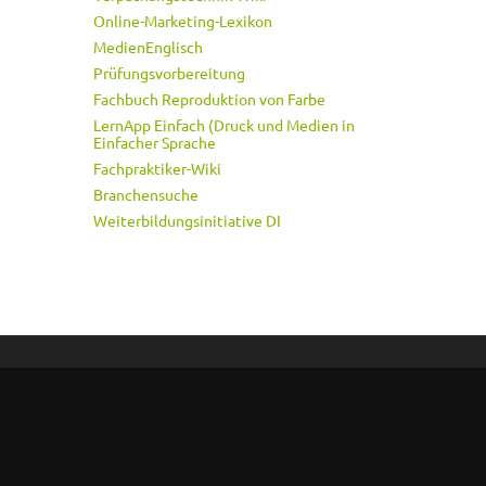
Online-Marketing-Lexikon
MedienEnglisch
Prüfungsvorbereitung
Fachbuch Reproduktion von Farbe
LernApp Einfach (Druck und Medien in
Einfacher Sprache
Fachpraktiker-Wiki
Branchensuche
Weiterbildungsinitiative DI