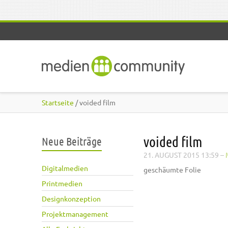
Direkt zum Inhalt
Startseite
/ voided film
voided film
Neue Beiträge
21. AUGUST 2015 13:59
–
Digitalmedien
geschäumte Folie
Printmedien
Designkonzeption
Projektmanagement