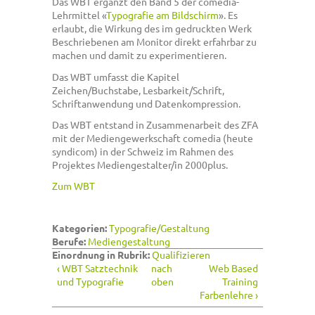
Das WBT ergänzt den Band 5 der comedia-
Lehrmittel «
Typografie am Bildschirm
». Es
erlaubt, die Wirkung des im gedruckten Werk
Beschriebenen am Monitor direkt erfahrbar zu
machen und damit zu experimentieren.
Das WBT umfasst die Kapitel
Zeichen/Buchstabe, Lesbarkeit/Schrift,
Schriftanwendung und Datenkompression.
Das WBT entstand in Zusammenarbeit des ZFA
mit der Mediengewerkschaft comedia (heute
syndicom) in der Schweiz im Rahmen des
Projektes Mediengestalter/in 2000plus.
Zum WBT
Kategorien:
Typografie/Gestaltung
Berufe:
Mediengestaltung
Einordnung in Rubrik:
Qualifizieren
‹ WBT Satztechnik
nach
Web Based
und Typografie
oben
Training
Farbenlehre ›