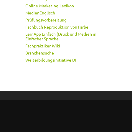
Online-Marketing-Lexikon
MedienEnglisch
Prüfungsvorbereitung
Fachbuch Reproduktion von Farbe
LernApp Einfach (Druck und Medien in
Einfacher Sprache
Fachpraktiker-Wiki
Branchensuche
Weiterbildungsinitiative DI