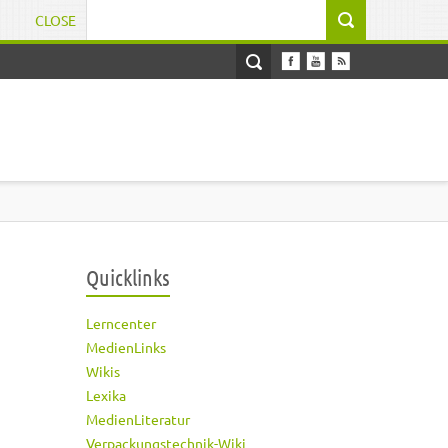
CLOSE
Suchformular
Quicklinks
Lerncenter
MedienLinks
Wikis
Lexika
MedienLiteratur
Verpackungstechnik-Wiki