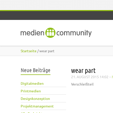
Direkt zum Inhalt
Startseite
/ wear part
wear part
Neue Beiträge
21. AUGUST 2015 14:02
–
Digitalmedien
Verschleißteil
Printmedien
Designkonzeption
Projektmanagement