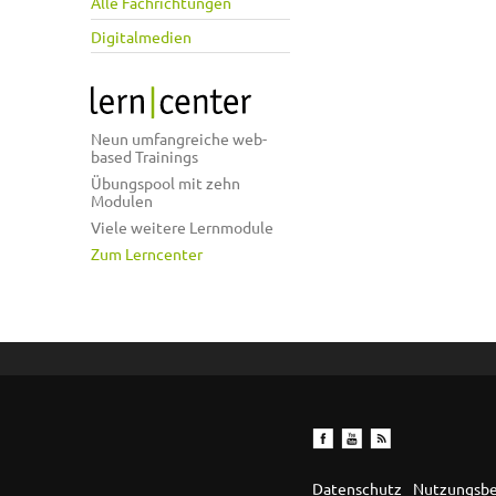
Alle Fachrichtungen
Digitalmedien
Neun umfangreiche web-
based Trainings
Übungspool mit zehn
Modulen
Viele weitere Lernmodule
Zum Lerncenter
Datenschutz
Nutzungsb