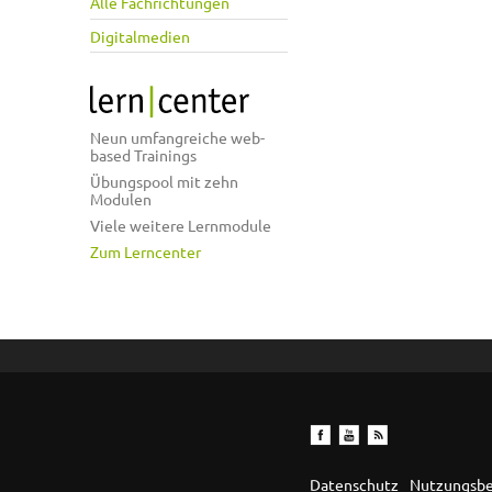
Alle Fachrichtungen
Digitalmedien
Neun umfangreiche web-
based Trainings
Übungspool mit zehn
Modulen
Viele weitere Lernmodule
Zum Lerncenter
Datenschutz
Nutzungsb