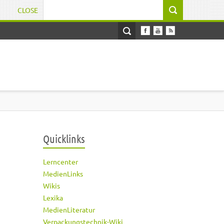
CLOSE
Suchformular
Quicklinks
Lerncenter
MedienLinks
Wikis
Lexika
MedienLiteratur
Verpackungstechnik-Wiki