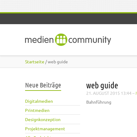
Direkt zum Inhalt
Startseite
/ web guide
web guide
Neue Beiträge
21. AUGUST 2015 13:44
–
Digitalmedien
Bahnführung
Printmedien
Designkonzeption
Projektmanagement