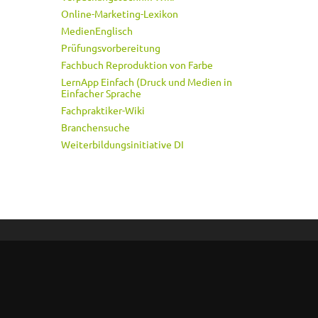
Online-Marketing-Lexikon
MedienEnglisch
Prüfungsvorbereitung
Fachbuch Reproduktion von Farbe
LernApp Einfach (Druck und Medien in
Einfacher Sprache
Fachpraktiker-Wiki
Branchensuche
Weiterbildungsinitiative DI