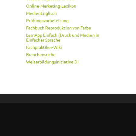
Online-Marketing-Lexikon
MedienEnglisch
Prüfungsvorbereitung
Fachbuch Reproduktion von Farbe
LernApp Einfach (Druck und Medien in
Einfacher Sprache
Fachpraktiker-Wiki
Branchensuche
Weiterbildungsinitiative DI