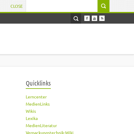
CLOSE
Suchformular
Quicklinks
Lerncenter
MedienLinks
Wikis
Lexika
MedienLiteratur
Verpackungstechnik-Wiki