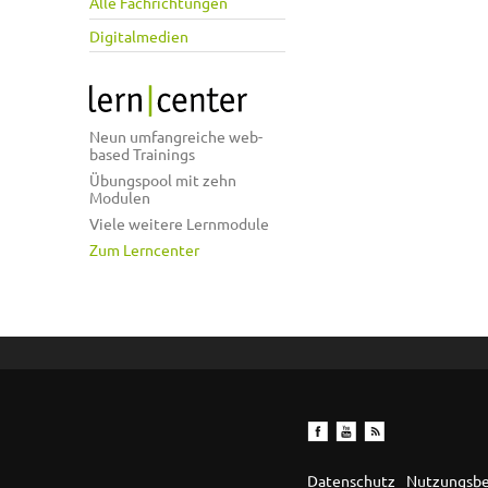
Alle Fachrichtungen
Digitalmedien
Neun umfangreiche web-
based Trainings
Übungspool mit zehn
Modulen
Viele weitere Lernmodule
Zum Lerncenter
Datenschutz
Nutzungsb