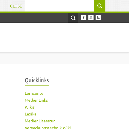
CLOSE
Suchformular
Quicklinks
Lerncenter
MedienLinks
Wikis
Lexika
MedienLiteratur
Verpackungstechnik-Wiki