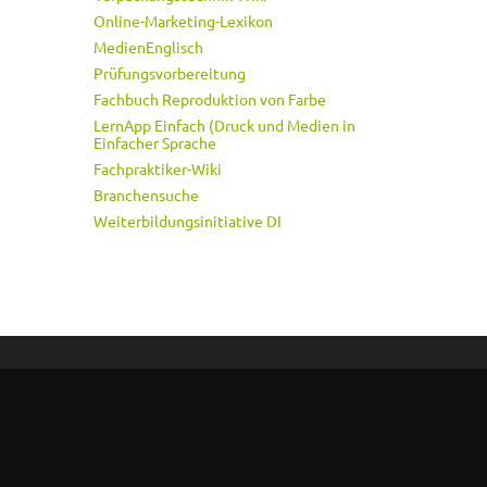
Online-Marketing-Lexikon
MedienEnglisch
Prüfungsvorbereitung
Fachbuch Reproduktion von Farbe
LernApp Einfach (Druck und Medien in
Einfacher Sprache
Fachpraktiker-Wiki
Branchensuche
Weiterbildungsinitiative DI