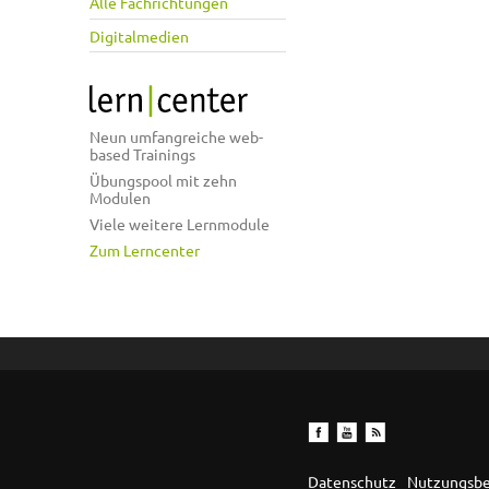
Alle Fachrichtungen
Digitalmedien
Neun umfangreiche web-
based Trainings
Übungspool mit zehn
Modulen
Viele weitere Lernmodule
Zum Lerncenter
Datenschutz
Nutzungsb