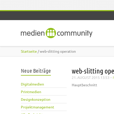
Direkt zum Inhalt
Startseite
/ web-slitting operation
web-slitting op
Neue Beiträge
21. AUGUST 2015 13:53
–
Digitalmedien
Hauptbeschnitt
Printmedien
Designkonzeption
Projektmanagement