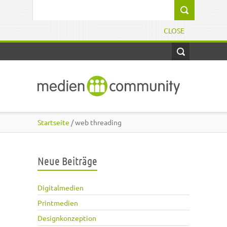
Direkt zum Inhalt
Suchformular
CLOSE
Startseite
/ web threading
Neue Beiträge
Digitalmedien
Printmedien
Designkonzeption