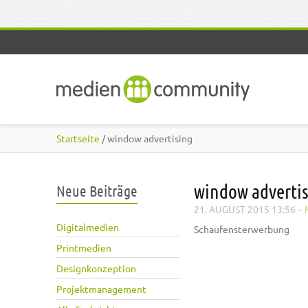
Direkt zum Inhalt
Startseite
/ window advertising
window adverti
Neue Beiträge
21. AUGUST 2015 13:56
–
Digitalmedien
Schaufensterwerbung
Printmedien
Designkonzeption
Projektmanagement