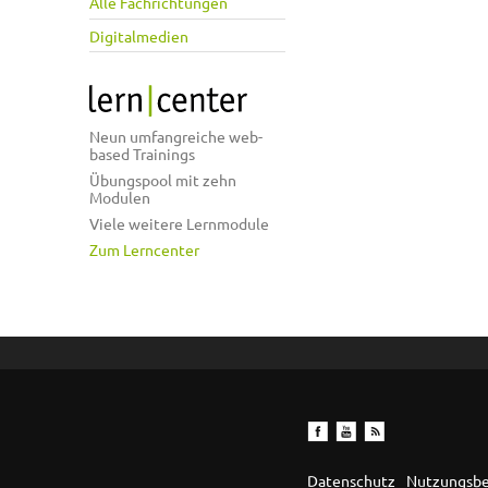
Alle Fachrichtungen
Digitalmedien
Neun umfangreiche web-
based Trainings
Übungspool mit zehn
Modulen
Viele weitere Lernmodule
Zum Lerncenter
Datenschutz
Nutzungsb