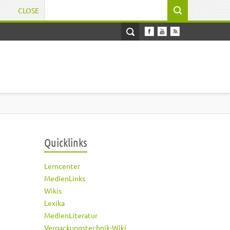
CLOSE
Suchformular
Quicklinks
Lerncenter
MedienLinks
Wikis
Lexika
MedienLiteratur
Verpackungstechnik-Wiki