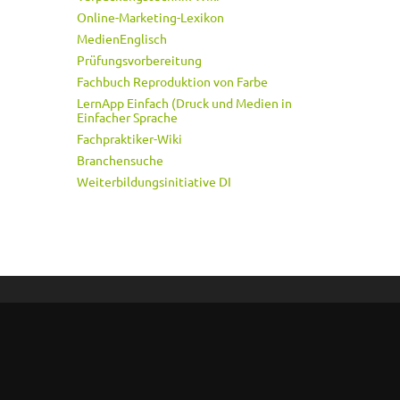
Online-Marketing-Lexikon
MedienEnglisch
Prüfungsvorbereitung
Fachbuch Reproduktion von Farbe
LernApp Einfach (Druck und Medien in
Einfacher Sprache
Fachpraktiker-Wiki
Branchensuche
Weiterbildungsinitiative DI