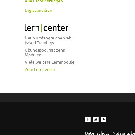
Alle Fachrichtungen
Digitalmedien
Neun umfangreiche web-
based Trainings
Übungspool mit zehn
Modulen
Viele weitere Lernmodule
Zum Lerncenter
Datenschutz
Nutzungsb