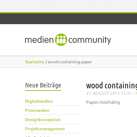
Direkt zum Inhalt
Startseite
/ wood containing paper
wood containin
Neue Beiträge
21. AUGUST 2015 13:37
–
Digitalmedien
Papier, holzhaltig
Printmedien
Designkonzeption
Projektmanagement