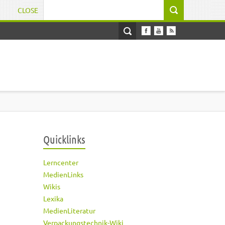
CLOSE
Suchformular
Quicklinks
Lerncenter
MedienLinks
Wikis
Lexika
MedienLiteratur
Verpackungstechnik-Wiki