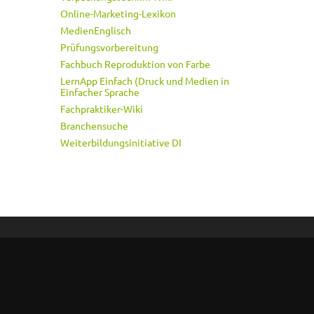
Online-Marketing-Lexikon
MedienEnglisch
Prüfungsvorbereitung
Fachbuch Reproduktion von Farbe
LernApp Einfach (Druck und Medien in
Einfacher Sprache
Fachpraktiker-Wiki
Branchensuche
Weiterbildungsinitiative DI