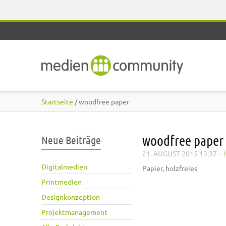
Direkt zum Inhalt
Startseite
/ woodfree paper
woodfree paper
Neue Beiträge
21. AUGUST 2015 13:37
–
Digitalmedien
Papier, holzfreies
Printmedien
Designkonzeption
Projektmanagement