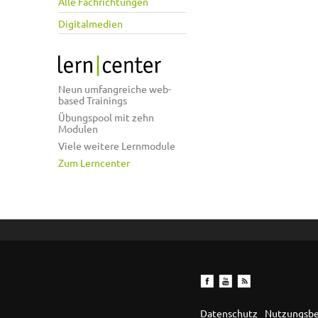
Alle Fachrichtungen
Digitalmedien
Neun umfangreiche web-
based Trainings
Übungspool mit zehn
Modulen
Viele weitere Lernmodule
Zum Lerncenter
Datenschutz
Nutzungsb