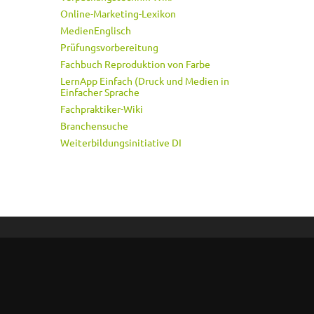
Online-Marketing-Lexikon
MedienEnglisch
Prüfungsvorbereitung
Fachbuch Reproduktion von Farbe
LernApp Einfach (Druck und Medien in
Einfacher Sprache
Fachpraktiker-Wiki
Branchensuche
Weiterbildungsinitiative DI