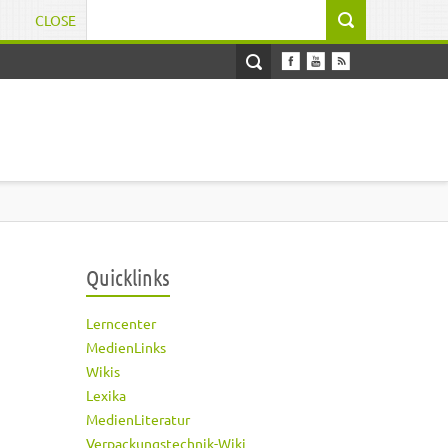
CLOSE
Suchformular
Quicklinks
Lerncenter
MedienLinks
Wikis
Lexika
MedienLiteratur
Verpackungstechnik-Wiki