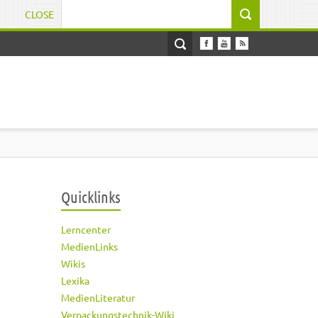
CLOSE
Suchformular
Quicklinks
Lerncenter
MedienLinks
Wikis
Lexika
MedienLiteratur
Verpackungstechnik-Wiki