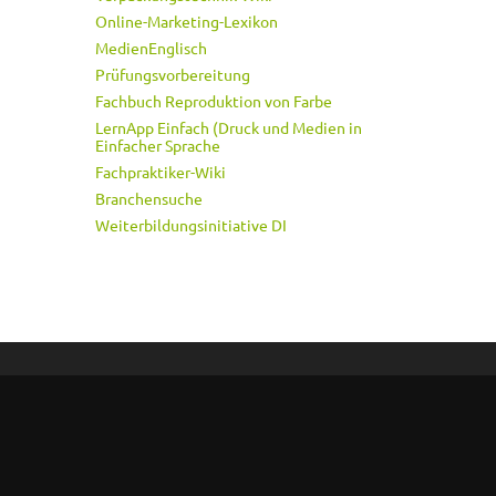
Online-Marketing-Lexikon
MedienEnglisch
Prüfungsvorbereitung
Fachbuch Reproduktion von Farbe
LernApp Einfach (Druck und Medien in
Einfacher Sprache
Fachpraktiker-Wiki
Branchensuche
Weiterbildungsinitiative DI