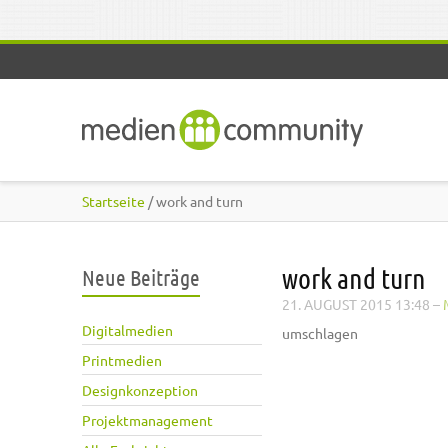
Direkt zum Inhalt
Startseite
/ work and turn
work and turn
Neue Beiträge
21. AUGUST 2015 13:48
–
Digitalmedien
umschlagen
Printmedien
Designkonzeption
Projektmanagement