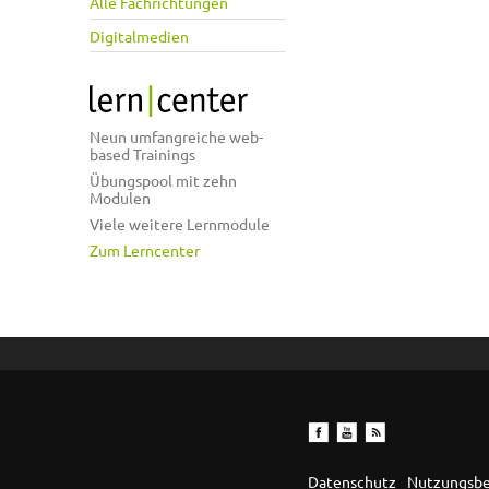
Alle Fachrichtungen
Digitalmedien
Neun umfangreiche web-
based Trainings
Übungspool mit zehn
Modulen
Viele weitere Lernmodule
Zum Lerncenter
Datenschutz
Nutzungsb