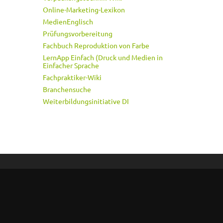
Online-Marketing-Lexikon
MedienEnglisch
Prüfungsvorbereitung
Fachbuch Reproduktion von Farbe
LernApp Einfach (Druck und Medien in
Einfacher Sprache
Fachpraktiker-Wiki
Branchensuche
Weiterbildungsinitiative DI