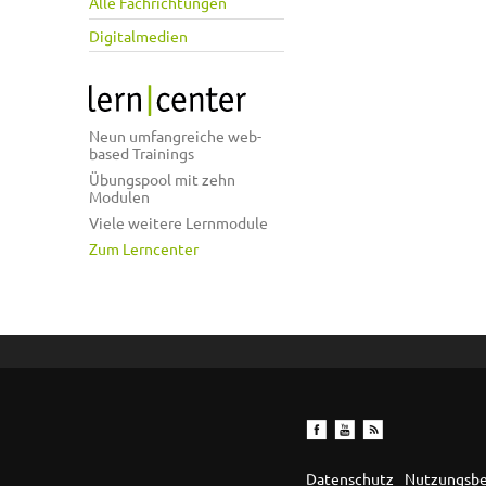
Alle Fachrichtungen
Digitalmedien
Neun umfangreiche web-
based Trainings
Übungspool mit zehn
Modulen
Viele weitere Lernmodule
Zum Lerncenter
Datenschutz
Nutzungsb