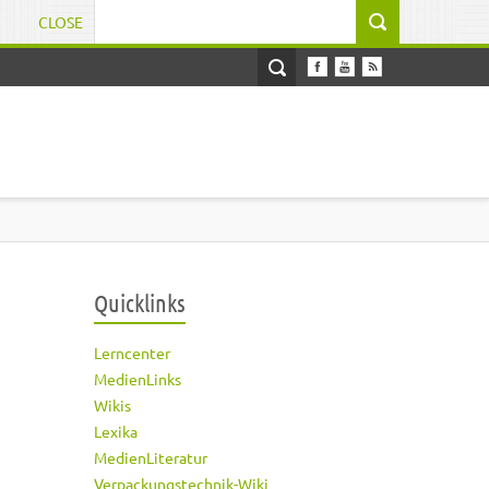
CLOSE
Suchformular
Quicklinks
Lerncenter
MedienLinks
Wikis
Lexika
MedienLiteratur
Verpackungstechnik-Wiki