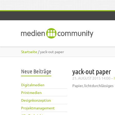
Direkt zum Inhalt
Startseite
/ yack-out paper
yack-out paper
Neue Beiträge
21. AUGUST 2015 14:00
–
Digitalmedien
Papier, lichtdurchlässiges
Printmedien
Designkonzeption
Projektmanagement