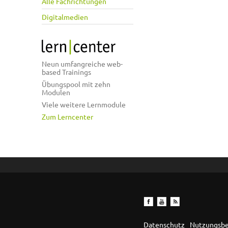
Alle Fachrichtungen
Digitalmedien
Neun umfangreiche web-
based Trainings
Übungspool mit zehn
Modulen
Viele weitere Lernmodule
Zum Lerncenter
Datenschutz
Nutzungsb