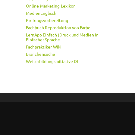
Online-Marketing-Lexikon
MedienEnglisch
Prüfungsvorbereitung
Fachbuch Reproduktion von Farbe
LernApp Einfach (Druck und Medien in
Einfacher Sprache
Fachpraktiker-Wiki
Branchensuche
Weiterbildungsinitiative DI