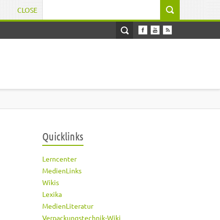
CLOSE
Suchformular
Quicklinks
Lerncenter
MedienLinks
Wikis
Lexika
MedienLiteratur
Verpackungstechnik-Wiki