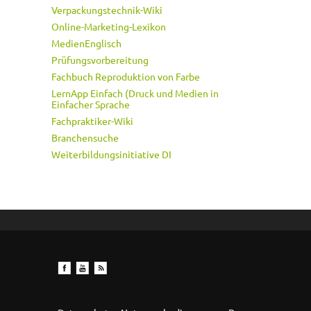
Verpackungstechnik-Wiki
Online-Marketing-Lexikon
MedienEnglisch
Prüfungsvorbereitung
Fachbuch Reproduktion von Farbe
LernApp Einfach (Druck und Medien in
Einfacher Sprache
Fachpraktiker-Wiki
Branchensuche
Weiterbildungsinitiative DI