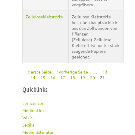
vergrößern.
Zelluloseklebstoffe
Zellulose-Klebstoffe
bestehen hauptsächlich
aus den Zellwänden von
Pflanzen
(Zellulose). Zellulose-
Klebstoff ist nur für stark
saugende Papiere
geeignet.
« erste Seite
‹ vorherige Seite
…
13
Seiten
14
15
16
17
18
19
20
21
Quicklinks
Lerncenter
MedienLinks
Wikis
Lexika
MedienLiteratur