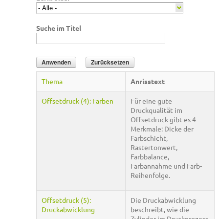
Suche im Titel
Thema
Anrisstext
Offsetdruck (4): Farben
Für eine gute
Druckqualität im
Offsetdruck gibt es 4
Merkmale: Dicke der
Farbschicht,
Rastertonwert,
Farbbalance,
Farbannahme und Farb-
Reihenfolge.
Offsetdruck (5):
Die Druckabwicklung
Druckabwicklung
beschreibt, wie die
Zylinder im Druckprozess