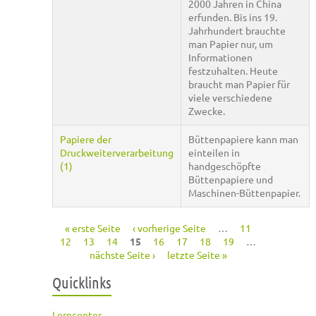
2000 Jahren in China
erfunden. Bis ins 19.
Jahrhundert brauchte
man Papier nur, um
Informationen
festzuhalten. Heute
braucht man Papier für
viele verschiedene
Zwecke.
Papiere der
Büttenpapiere kann man
Druckweiterverarbeitung
einteilen in
(1)
handgeschöpfte
Büttenpapiere und
Maschinen-Büttenpapier.
« erste Seite
‹ vorherige Seite
…
11
Seiten
12
13
14
15
16
17
18
19
…
nächste Seite ›
letzte Seite »
Quicklinks
Lerncenter