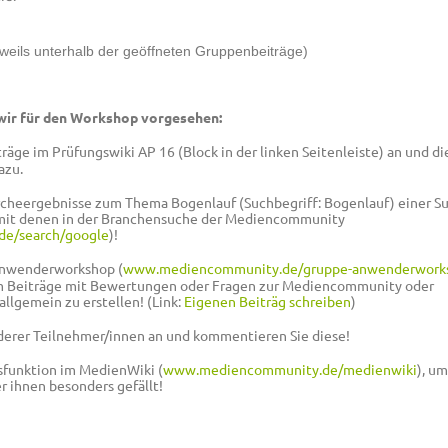
weils unterhalb der geöffneten Gruppenbeiträge)
wir für den Workshop vorgesehen:
träge im Prüfungswiki AP 16 (Block in der linken Seitenleiste) an und di
azu.
rcheergebnisse zum Thema Bogenlauf (Suchbegriff: Bogenlauf) einer S
mit denen in der Branchensuche der Mediencommunity
e/search/google
)!
Anwenderworkshop (
www.mediencommunity.de/gruppe-anwenderwork
 Beiträge mit Bewertungen oder Fragen zur Mediencommunity oder
llgemein zu erstellen! (Link:
Eigenen Beiträg schreiben
)
nderer Teilnehmer/innen an und kommentieren Sie diese!
sfunktion im MedienWiki (
www.mediencommunity.de/medienwiki
), u
r ihnen besonders gefällt!