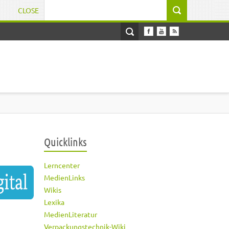
CLOSE
Suchformular
Quicklinks
Lerncenter
MedienLinks
Wikis
Lexika
MedienLiteratur
Verpackungstechnik-Wiki