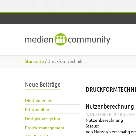
Direkt zum Inhalt
Startseite
/ Druckformtechnik
Neue Beiträge
DRUCKFORMTECHN
Digitalmedien
Nutzenberechnung
Printmedien
4. DEZEMBER 2018 9:23
–
Designkonzeption
Nutzenberechnung
Status:
Projektmanagement
Von Nutzer/n erstmalig ers