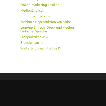
Online-Marketing-Lexikon
MedienEnglisch
Prüfungsvorbereitung
Fachbuch Reproduktion von Farbe
LernApp Einfach (Druck und Medien in
Einfacher Sprache
Fachpraktiker-Wiki
Branchensuche
Weiterbildungsinitiative DI