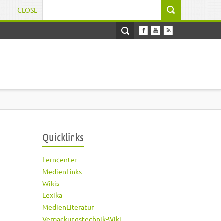
CLOSE
Suchformular
Quicklinks
Lerncenter
MedienLinks
Wikis
Lexika
MedienLiteratur
Verpackungstechnik-Wiki