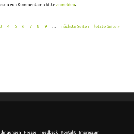
berechnung
assen von Kommentaren bitte
anmelden
.
3
4
5
6
7
8
9
…
nächste Seite ›
letzte Seite »
edingungen
Presse
Feedback
Kontakt
Impressum