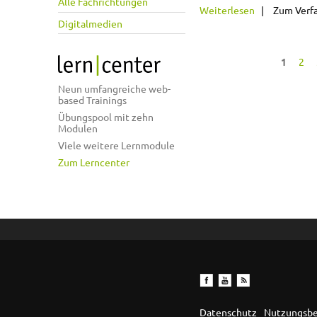
Alle Fachrichtungen
über Nutzen
Weiterlesen
Zum Verf
Digitalmedien
1
2
Seiten
Neun umfangreiche web-
based Trainings
Übungspool mit zehn
Modulen
Viele weitere Lernmodule
Zum Lerncenter
Datenschutz
Nutzungsb