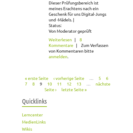
Dieser Prüfungsbereich ist
meines Erachtens nach ein
Geschenk für uns Digital-Jungs
und -Mädels.
Status:
Von Moderator geprüft
über
Weiterlesen
8
Datenübertragungsrate
Kommentare
Zum Verfassen
Tutorial
von Kommentaren bitte
anmelden
.
« erste Seite
‹ vorherige Seite
…
5
6
Seiten
7
8
9
10
11
12
13
…
nächste
Seite ›
letzte Seite »
Quicklinks
Lerncenter
MedienLinks
Wikis