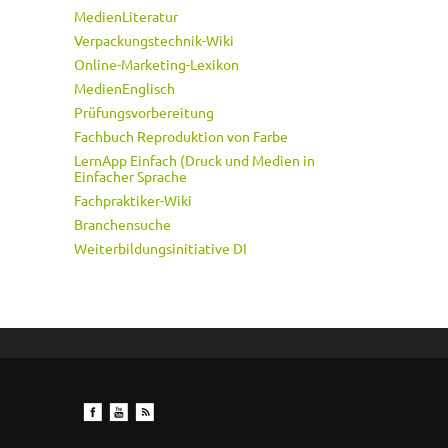
MedienLiteratur
Verpackungstechnik-Wiki
Online-Marketing-Lexikon
MedienEnglisch
Prüfungsvorbereitung
Fachbuch Reproduktion von Farbe
LernApp Einfach (Druck und Medien in
Einfacher Sprache
Fachpraktiker-Wiki
Branchensuche
Weiterbildungsinitiative DI