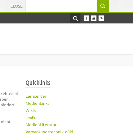
CLOSE
Suchformular
Quicklinks
xelrasterî
Lerncenter
eben.
MedienLinks
erändert.
Wikis
Lexika
 nicht
MedienLiteratur
Verpackungstechnik-Wiki