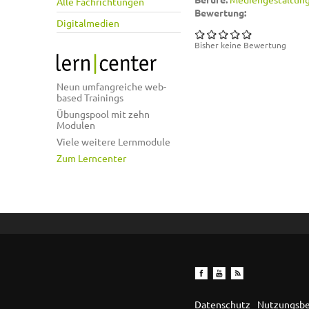
Alle Fachrichtungen
Bewertung:
Digitalmedien
Bisher keine Bewertung
Neun umfangreiche web-
based Trainings
Übungspool mit zehn
Modulen
Viele weitere Lernmodule
Zum Lerncenter
Datenschutz
Nutzungsb