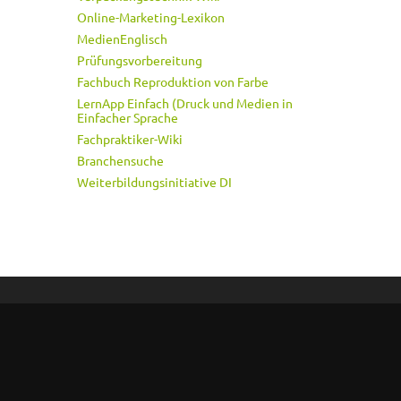
Online-Marketing-Lexikon
MedienEnglisch
Prüfungsvorbereitung
Fachbuch Reproduktion von Farbe
LernApp Einfach (Druck und Medien in
Einfacher Sprache
Fachpraktiker-Wiki
Branchensuche
Weiterbildungsinitiative DI