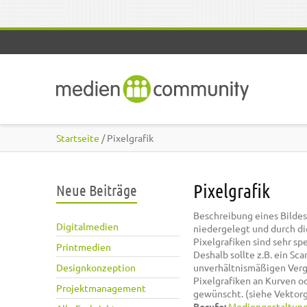
Direkt zum Inhalt
Startseite
/ Pixelgrafik
Pixelgrafik
Neue Beiträge
Beschreibung eines Bildes 
Digitalmedien
niedergelegt und durch di
Pixelgrafiken sind sehr s
Printmedien
Deshalb sollte z.B. ein S
Designkonzeption
unverhältnismäßigen Verg
Pixelgrafiken an Kurven od
Projektmanagement
gewünscht. (siehe Vektorg
Berufe:
Mediengestaltun