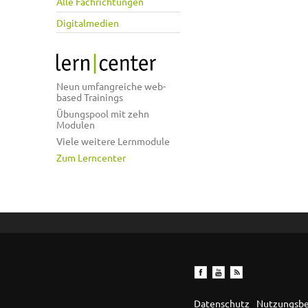
Alle Fachrichtungen
Digitalmedien
Neun umfangreiche web-
based Trainings
Übungspool mit zehn
Modulen
Viele weitere Lernmodule
Zum Lerncenter
Datenschutz
Nutzungsb