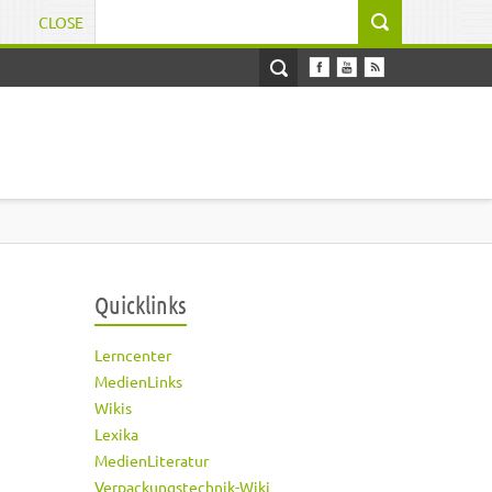
CLOSE
Suchformular
Quicklinks
Lerncenter
MedienLinks
Wikis
Lexika
MedienLiteratur
Verpackungstechnik-Wiki