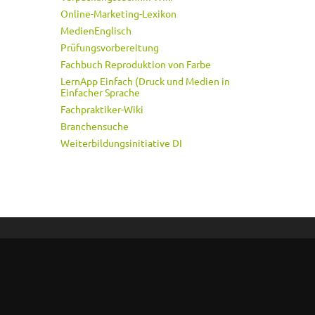
Online-Marketing-Lexikon
MedienEnglisch
Prüfungsvorbereitung
Fachbuch Reproduktion von Farbe
LernApp Einfach (Druck und Medien in
Einfacher Sprache
Fachpraktiker-Wiki
Branchensuche
Weiterbildungsinitiative DI