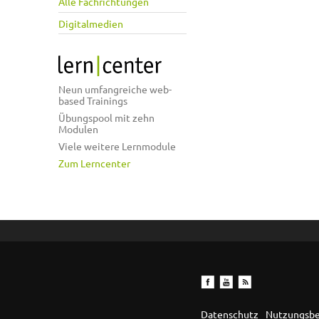
Alle Fachrichtungen
Digitalmedien
Neun umfangreiche web-
based Trainings
Übungspool mit zehn
Modulen
Viele weitere Lernmodule
Zum Lerncenter
Datenschutz
Nutzungsb