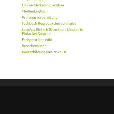
Online-Marketing-Lexikon
MedienEnglisch
Prüfungsvorbereitung
Fachbuch Reproduktion von Farbe
LernApp Einfach (Druck und Medien in
Einfacher Sprache
Fachpraktiker-Wiki
Branchensuche
Weiterbildungsinitiative DI