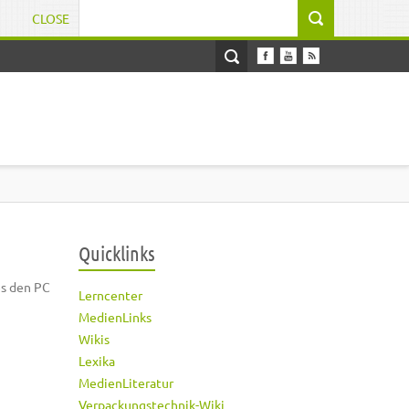
CLOSE
Suchformular
Quicklinks
es den PC
Lerncenter
MedienLinks
Wikis
Lexika
MedienLiteratur
Verpackungstechnik-Wiki