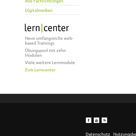
Alle Fachrichtungen
Digitalmedien
Neun umfangreiche web-
based Trainings
Übungspool mit zehn
Modulen
Viele weitere Lernmodule
Zum Lerncenter
Datenschutz
Nutzungsb