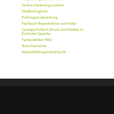
Online-Marketing-Lexikon
MedienEnglisch
Prüfungsvorbereitung
Fachbuch Reproduktion von Farbe
LernApp Einfach (Druck und Medien in
Einfacher Sprache
Fachpraktiker-Wiki
Branchensuche
Weiterbildungsinitiative DI