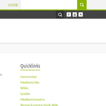
CLOSE
Suchformular
Quicklinks
im
Lerncenter
MedienLinks
Wikis
Lexika
MedienLiteratur
Verpackungstechnik-Wiki