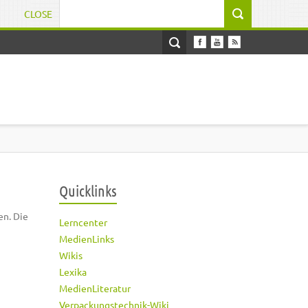
CLOSE
Suchformular
Quicklinks
en. Die
Lerncenter
MedienLinks
Wikis
Lexika
MedienLiteratur
Verpackungstechnik-Wiki