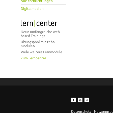
Alle Fachrichtungen
Digitalmedien
Neun umfangreiche web-
based Trainings
Übungspool mit zehn
Modulen
Viele weitere Lernmodule
Zum Lerncenter
Datenschutz
Nutzungsb