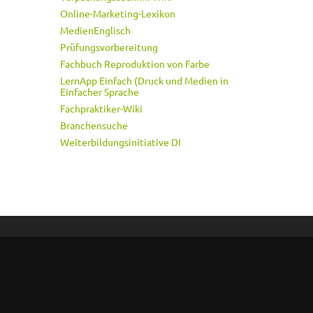
Online-Marketing-Lexikon
MedienEnglisch
Prüfungsvorbereitung
Fachbuch Reproduktion von Farbe
LernApp Einfach (Druck und Medien in
Einfacher Sprache
Fachpraktiker-Wiki
Branchensuche
Weiterbildungsinitiative DI