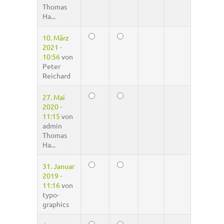
Thomas
Ha...
10. März
2021 -
10:56
von
Peter
Reichard
27. Mai
2020 -
11:15
von
admin
Thomas
Ha...
31. Januar
2019 -
11:16
von
typo-
graphics