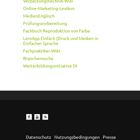
Verpackungstechnik-Wiki
Online-Marketing-Lexikon
MedienEnglisch
Prüfungsvorbereitung
Fachbuch Reproduktion von Farbe
LernApp Einfach (Druck und Medien in
Einfacher Sprache
Fachpraktiker-Wiki
Branchensuche
Weiterbildungsinitiative DI
Datenschutz
Nutzungsbedingungen
Presse