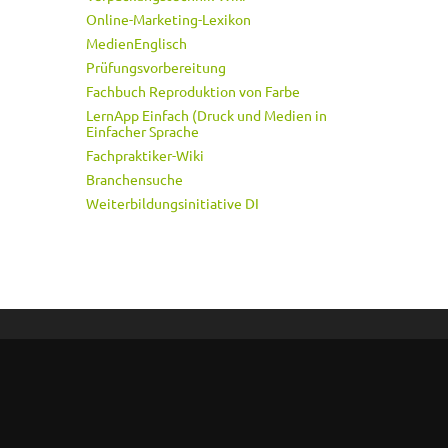
Online-Marketing-Lexikon
MedienEnglisch
Prüfungsvorbereitung
Fachbuch Reproduktion von Farbe
LernApp Einfach (Druck und Medien in
Einfacher Sprache
Fachpraktiker-Wiki
Branchensuche
Weiterbildungsinitiative DI