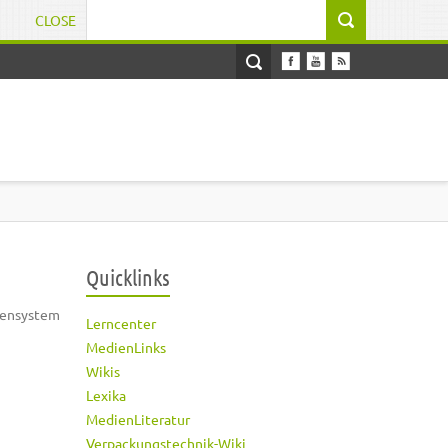
CLOSE
Suchformular
Quicklinks
vensystem
Lerncenter
MedienLinks
Wikis
Lexika
MedienLiteratur
Verpackungstechnik-Wiki