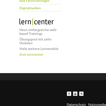
Alle Fachrichtungen
Digitalmedien
Neun umfangreiche web-
based Trainings
Übungspool mit zehn
Modulen
Viele weitere Lernmodule
Zum Lerncenter
Datenschutz
Nutzungsb