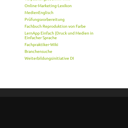
Online-Marketing-Lexikon
MedienEnglisch
Prüfungsvorbereitung
Fachbuch Reproduktion von Farbe
LernApp Einfach (Druck und Medien in
Einfacher Sprache
Fachpraktiker-Wiki
Branchensuche
Weiterbildungsinitiative DI