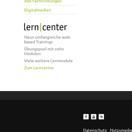
Alle Fachrichtungen
Digitalmedien
Neun umfangreiche web-
based Trainings
Übungspool mit zehn
Modulen
Viele weitere Lernmodule
Zum Lerncenter
Datenschutz
Nutzungsb