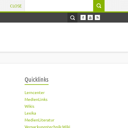
CLOSE
Suchformular
Quicklinks
Lerncenter
MedienLinks
Wikis
Lexika
MedienLiteratur
Verpackungstechnik-Wiki