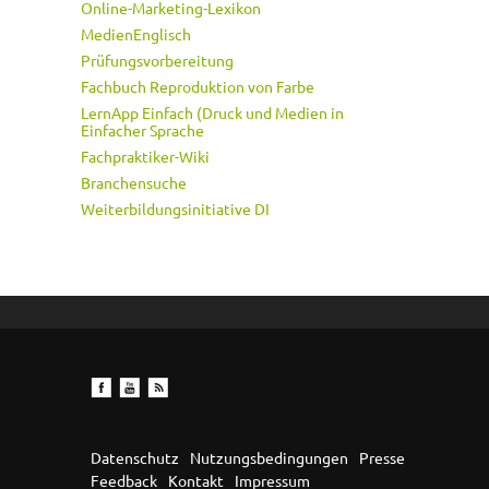
Online-Marketing-Lexikon
MedienEnglisch
Prüfungsvorbereitung
Fachbuch Reproduktion von Farbe
LernApp Einfach (Druck und Medien in
Einfacher Sprache
Fachpraktiker-Wiki
Branchensuche
Weiterbildungsinitiative DI
Datenschutz
Nutzungsbedingungen
Presse
Feedback
Kontakt
Impressum