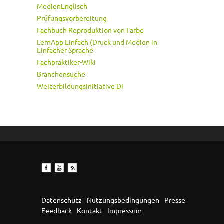
MedienEnglisch
Prüfungsvorbereitung
Fachbuch Reproduktion von Farbe
LernApp Einfach (Druck und Medien in
Einfacher Sprache
Fachpraktiker-Wiki
Branchensuche
Weiterbildungsinitiative DI
Datenschutz
Nutzungsbedingungen
Presse
Feedback
Kontakt
Impressum