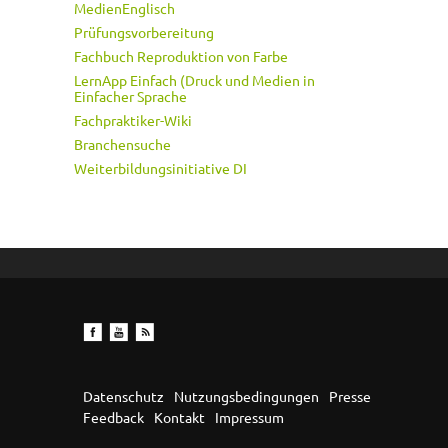
MedienEnglisch
Prüfungsvorbereitung
Fachbuch Reproduktion von Farbe
LernApp Einfach (Druck und Medien in
Einfacher Sprache
Fachpraktiker-Wiki
Branchensuche
Weiterbildungsinitiative DI
Datenschutz
Nutzungsbedingungen
Presse
Feedback
Kontakt
Impressum