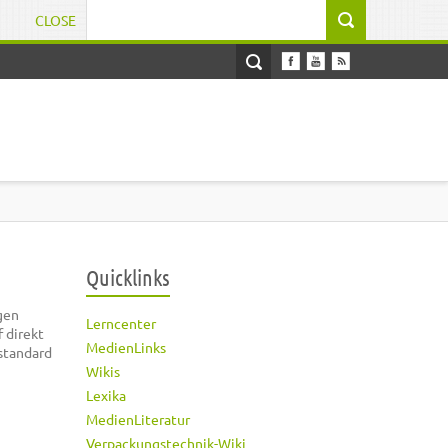
CLOSE
Suchformular
Quicklinks
gen
Lerncenter
 direkt
MedienLinks
standard
Wikis
Lexika
MedienLiteratur
Verpackungstechnik-Wiki