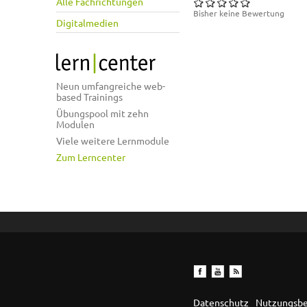
Alle Fachrichtungen
Bisher keine Bewertung
Digitalmedien
Neun umfangreiche web-
based Trainings
Übungspool mit zehn
Modulen
Viele weitere Lernmodule
Zum Lerncenter
Datenschutz
Nutzungsb