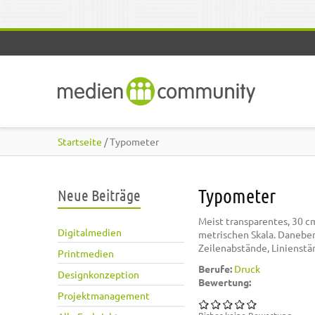
Direkt zum Inhalt
Startseite
/ Typometer
Typometer
Neue Beiträge
Meist transparentes, 30 c
Digitalmedien
metrischen Skala. Daneben 
Zeilenabstände, Linienstä
Printmedien
Berufe:
Druck
Designkonzeption
Bewertung:
Projektmanagement