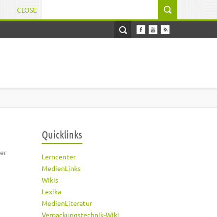
CLOSE
Suchformular
Quicklinks
er
Lerncenter
MedienLinks
Wikis
Lexika
MedienLiteratur
Verpackungstechnik-Wiki