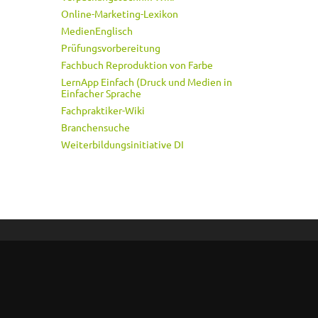
Online-Marketing-Lexikon
MedienEnglisch
Prüfungsvorbereitung
Fachbuch Reproduktion von Farbe
LernApp Einfach (Druck und Medien in
Einfacher Sprache
Fachpraktiker-Wiki
Branchensuche
Weiterbildungsinitiative DI