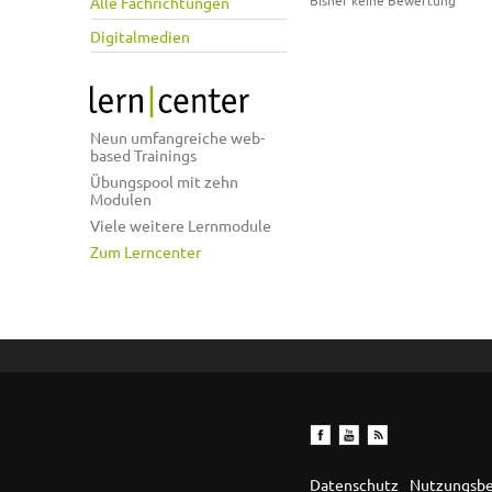
Bisher keine Bewertung
Alle Fachrichtungen
Digitalmedien
Neun umfangreiche web-
based Trainings
Übungspool mit zehn
Modulen
Viele weitere Lernmodule
Zum Lerncenter
Datenschutz
Nutzungsb