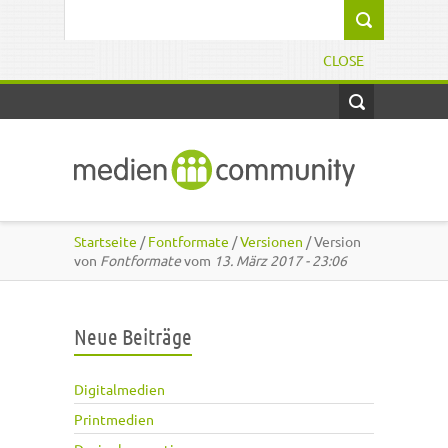
Direkt zum Inhalt
Suchformular
CLOSE
Startseite
/
Fontformate
/
Versionen
/ Version
von
Fontformate
vom
13. März 2017 - 23:06
Neue Beiträge
Digitalmedien
Printmedien