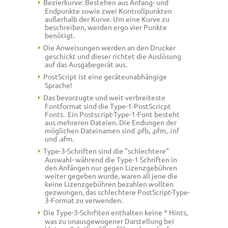
Bezierkurve: Bestehen aus Anfang- und
Endpunkte sowie zwei Kontrollpunkten
außerhalb der Kurve. Um eine Kurve zu
beschreiben, werden ergo vier Punkte
benötigt.
Die Anweisungen werden an den Drucker
geschickt und dieser richtet die Auslösung
auf das Ausgabegerät aus.
PostScript ist eine geräteunabhängige
Sprache!
Das bevorzugte und weit verbreiteste
Fontformat sind die Type-1-PostScricpt
Fonts. Ein Postscript-Type-1-Font besteht
aus mehreren Dateien. Die Endungen der
möglichen Dateinamen sind .pfb, .pfm, .inf
und .afm.
Type-3-Schriften sind die "schlechtere"
Auswahl- während die Type-1 Schriften in
den Anfängen nur gegen Lizenzgebühren
weiter gegeben wurde, waren all jene die
keine Lizenzgebühren bezahlen wollten
gezwungen, das schlechtere PostScript-Type-
3-Format zu verwenden.
Die Type-3-Schrfiten enthalten keine * Hints,
was zu unausgewogener Darstellung bei