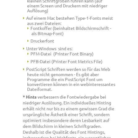
kleinen Schriftgrößen führen kann (auf
einem Screen und Druckern mit niedriger
Auflösung)
Auf einem Mac bestehen Type-1-Fonts meist
aus zwei Dateien:
Fontkoffer (beinhaltet Bildschirmschrift -
als Bitmap-Font)
Druckerfont
Unter Windows sind es:
PFM-Datei (Printer Font Binary)
PFB-Datei (Printer Font Metrics File)
PostScript Schriften werden so für das Web
heute nicht genommen - Es gibt aber
Programme die ein PostScript Font um
konvertieren können in ein webinteressantes
Dateiformat.
* Hints
verbessern die Fontwiedergabe bei
niedriger Auslösung. Ein individuelles Hinting
erhält nicht nur bis zu einem gewissen Grad die
ursprüngliche Ästhetik einer Schrift, sondern
optimiert insbesondere deren Lesbarkeit auf
dem Bildschirm in kleinen Schriftgraden.
Deshalb ist die Qualität des Font Hintings,
insbesondere bei Webfonts, ein wesentliches