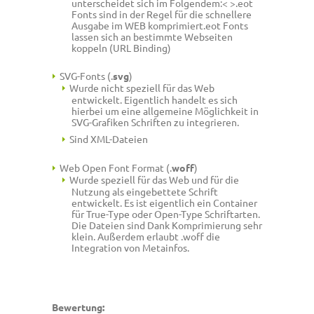
unterscheidet sich im Folgendem:< >.eot
Fonts sind in der Regel für die schnellere
Ausgabe im WEB komprimiert
.eot Fonts
lassen sich an bestimmte Webseiten
koppeln (URL Binding)
SVG-Fonts (.
svg
)
Wurde nicht speziell für das Web
entwickelt. Eigentlich handelt es sich
hierbei um eine allgemeine Möglichkeit in
SVG-Grafiken Schriften zu integrieren.
Sind XML-Dateien
Web Open Font Format (.
woff
)
Wurde speziell für das Web und für die
Nutzung als eingebettete Schrift
entwickelt. Es ist eigentlich ein Container
für True-Type oder Open-Type Schriftarten.
Die Dateien sind Dank Komprimierung sehr
klein. Außerdem erlaubt .woff die
Integration von Metainfos.
Bewertung: