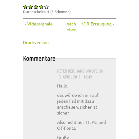
Durchschnitt:
4
(
3
Stimmen)
‹ Videosignale
nach
HDR-Erzeugung ›
oben
Druckversion
Kommentare
PETER REICHARD
WROTE ON
13. APRIL 2015 - 10:49
Hallo,
das würde ich mir auf
jeden Fall mit dazu
anschauen, sicher ist
sicher.
Also nicht nur TT, PS, und
OT-Fonts.
Grüße