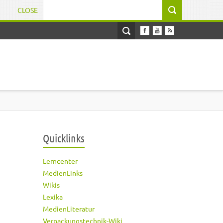
CLOSE
Suchformular
Quicklinks
Lerncenter
MedienLinks
Wikis
Lexika
MedienLiteratur
Verpackungstechnik-Wiki