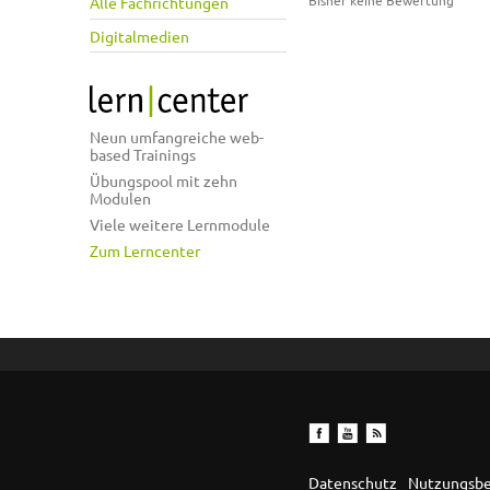
Bisher keine Bewertung
Alle Fachrichtungen
Digitalmedien
Neun umfangreiche web-
based Trainings
Übungspool mit zehn
Modulen
Viele weitere Lernmodule
Zum Lerncenter
Datenschutz
Nutzungsb