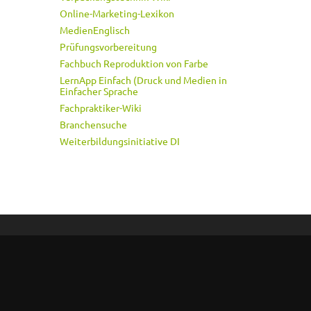
Online-Marketing-Lexikon
MedienEnglisch
Prüfungsvorbereitung
Fachbuch Reproduktion von Farbe
LernApp Einfach (Druck und Medien in
Einfacher Sprache
Fachpraktiker-Wiki
Branchensuche
Weiterbildungsinitiative DI