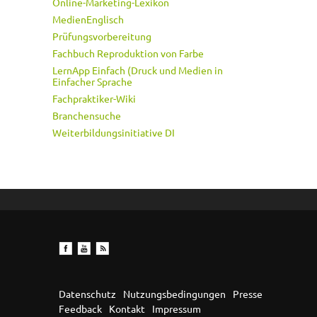
Online-Marketing-Lexikon
MedienEnglisch
Prüfungsvorbereitung
Fachbuch Reproduktion von Farbe
LernApp Einfach (Druck und Medien in
Einfacher Sprache
Fachpraktiker-Wiki
Branchensuche
Weiterbildungsinitiative DI
Datenschutz
Nutzungsbedingungen
Presse
Feedback
Kontakt
Impressum