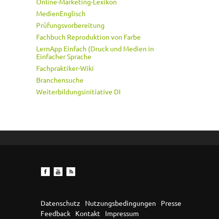
Online-Marketing-Lexikon
MedienEnglisch
Prüfungsvorbereitung
Fachbuch Reproduktion von Farbe
LernApp Einfach (Druck und Medien in
Einfacher Sprache
Fachpraktiker-Wiki
Branchensuche
Weiterbildungsinitiative DI
Datenschutz
Nutzungsbedingungen
Presse
Feedback
Kontakt
Impressum