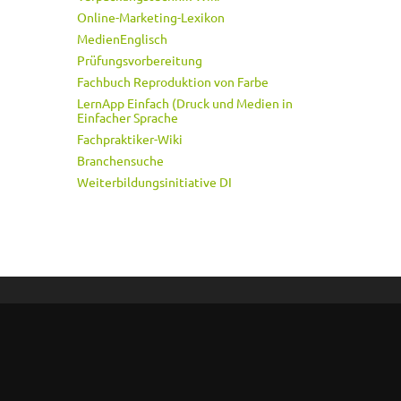
Online-Marketing-Lexikon
MedienEnglisch
Prüfungsvorbereitung
Fachbuch Reproduktion von Farbe
LernApp Einfach (Druck und Medien in
Einfacher Sprache
Fachpraktiker-Wiki
Branchensuche
Weiterbildungsinitiative DI