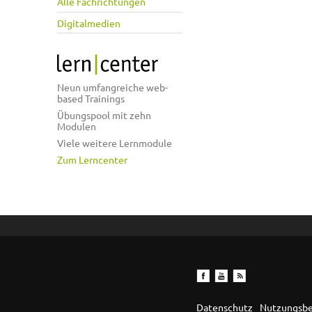
Alle Fachrichtungen
Digitalmedien
Neun umfangreiche web-
based Trainings
Übungspool mit zehn
Modulen
Viele weitere Lernmodule
Zum Lerncenter
Datenschutz
Nutzungsb