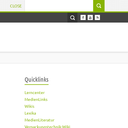
CLOSE
Suchformular
Quicklinks
Lerncenter
MedienLinks
Wikis
Lexika
MedienLiteratur
Verpackungstechnik-Wiki