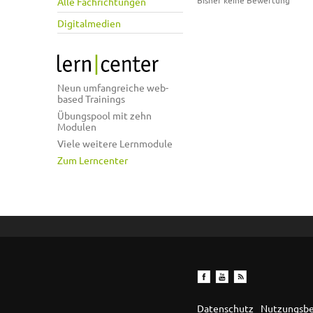
Bisher keine Bewertung
Alle Fachrichtungen
Digitalmedien
Neun umfangreiche web-
based Trainings
Übungspool mit zehn
Modulen
Viele weitere Lernmodule
Zum Lerncenter
Datenschutz
Nutzungsb