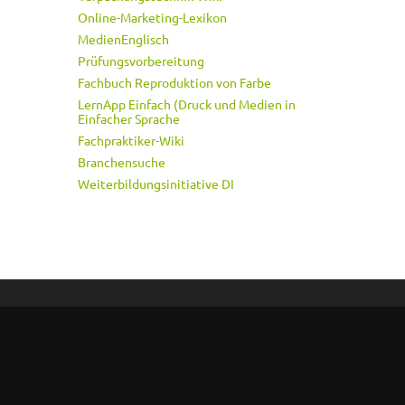
Online-Marketing-Lexikon
MedienEnglisch
Prüfungsvorbereitung
Fachbuch Reproduktion von Farbe
LernApp Einfach (Druck und Medien in
Einfacher Sprache
Fachpraktiker-Wiki
Branchensuche
Weiterbildungsinitiative DI