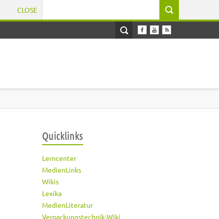
CLOSE
Suchformular
Quicklinks
Lerncenter
MedienLinks
Wikis
Lexika
MedienLiteratur
Verpackungstechnik-Wiki