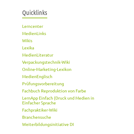
Quicklinks
Lerncenter
MedienLinks
Wikis
Lexika
MedienLiteratur
Verpackungstechnik-Wiki
Online-Marketing-Lexikon
MedienEnglisch
Prüfungsvorbereitung
Fachbuch Reproduktion von Farbe
LernApp Einfach (Druck und Medien in
Einfacher Sprache
Fachpraktiker-Wiki
Branchensuche
Weiterbildungsinitiative DI