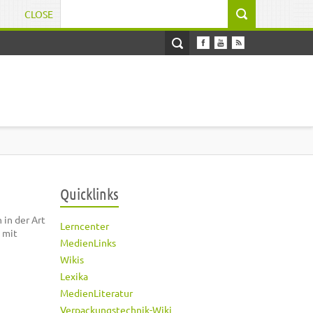
CLOSE
Suchformular
Quicklinks
in der Art
Lerncenter
 mit
MedienLinks
Wikis
Lexika
MedienLiteratur
Verpackungstechnik-Wiki