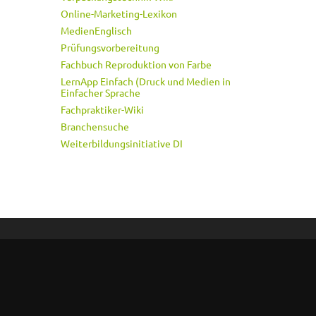
Online-Marketing-Lexikon
MedienEnglisch
Prüfungsvorbereitung
Fachbuch Reproduktion von Farbe
LernApp Einfach (Druck und Medien in
Einfacher Sprache
Fachpraktiker-Wiki
Branchensuche
Weiterbildungsinitiative DI