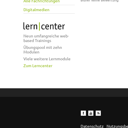
Bisher keine Bewertung
Alle Fachrichtungen
Digitalmedien
Neun umfangreiche web-
based Trainings
Übungspool mit zehn
Modulen
Viele weitere Lernmodule
Zum Lerncenter
Datenschutz
Nutzungsb