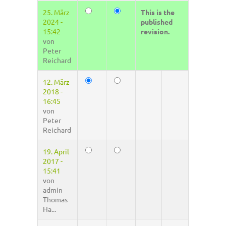
25. März
This is the
2024 -
published
15:42
revision.
von
Peter
Reichard
12. März
2018 -
16:45
von
Peter
Reichard
19. April
2017 -
15:41
von
admin
Thomas
Ha...