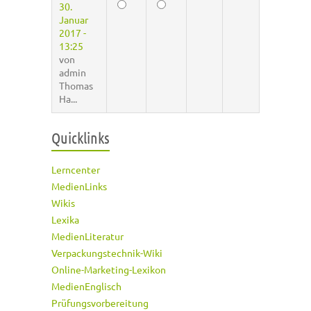
30.
Januar
2017 -
13:25
von
admin
Thomas
Ha...
Quicklinks
Lerncenter
MedienLinks
Wikis
Lexika
MedienLiteratur
Verpackungstechnik-Wiki
Online-Marketing-Lexikon
MedienEnglisch
Prüfungsvorbereitung