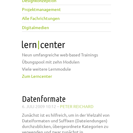
Designkonzeption
Projektmanagement
Alle Fachrichtungen
Digitalmedien
Neun umfangreiche web-based Trainings
Übungspool mit zehn Modulen
Viele weitere Lernmodule
Zum Lerncenter
Datenformate
6. JULI 2009 10:12
–
PETER REICHARD
Zunächst ist es hilfreich, um in der Vielzahl von
Dateiformaten und Suffixen (Dateiendungen)
durchzublicken, übergeordnete Kategorien zu
verwenden und zwar zunächst in